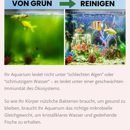
Ihr Aquarium leidet nicht unter “schlechten Algen” oder
“schmutzigem Wasser” – es leidet unter einer geschwächten
Immunität des Ökosystems.
So wie Ihr Körper nützliche Bakterien braucht, um gesund zu
bleiben, braucht Ihr Aquarium das richtige mikrobielle
Gleichgewicht, um kristallklares Wasser und gedeihende
Fische zu erhalten.