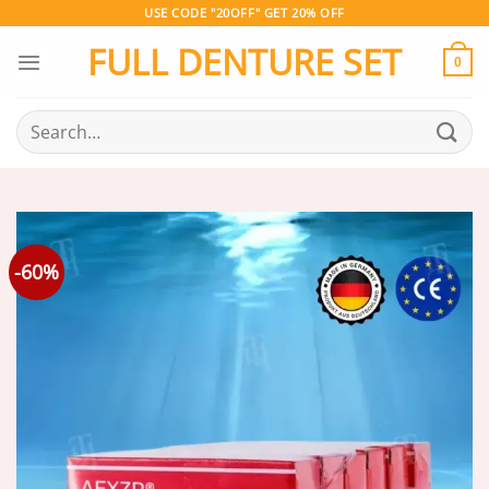
Skip
USE CODE "20OFF" GET 20% OFF
to
FULL DENTURE SET
content
0
Search
for:
-60%