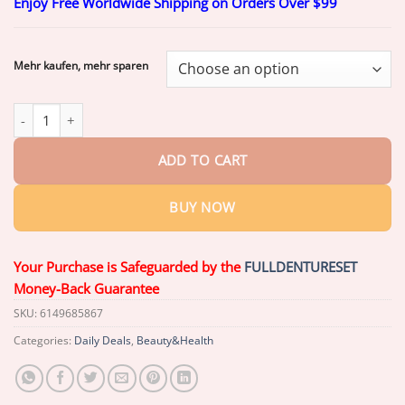
Enjoy Free Worldwide Shipping on Orders Over $99
$18.60
through
$68.60
Mehr kaufen, mehr sparen
Offizieller Shop | AEXZR® Aquarien Aqua-Guardian Mischung q
ADD TO CART
BUY NOW
Your Purchase is Safeguarded by the
FULLDENTURESET
Money-Back Guarantee
SKU:
6149685867
Categories:
Daily Deals
,
Beauty&Health